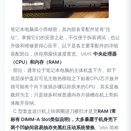
笔记本电脑虽小而精密，其内部各零配件皆有“住
址”。掌握它们的安置之处，不仅便于拆装调试，也让
升级和维修更得心应手。以下是各主要零配件的详细
装配部位，供你用最快速度查览。\n\n1.
中央处理器
（CPU）和内存（RAM）
· 部位：通常位于笔记本电脑的主体机盖下方。卸下
底层保护盖后可见主散热模组之下贴着CPU芯片族并
很可能有个向下拔插步骤以卸原来的CPU，其实是板
载焊为主；只是很多时候普通内存片插槽在机上旁斜
体敞开容纳。
· C 型套盒设计机上转两圈进刀横扫才是宽
RAM (常
标有 DIMM-A Slot类似说明)，大多暴露于机身壳下
两个凹缺间容易抽存夹黑杠压动系统替换
。\n\n 简称