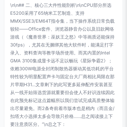
\n\n## 二、核心三大件性能剖析\n\nCPU部分所选
E5200采用了65纳米工艺制造、支持
MMX/SSE3/EM64T指令集，当下操作系统日常负载
较轻——Office套件、浏览器静音办公以及旧款网络
游戏（《魔兽世界：巫妖王之怒》中等画质还能保持
30fps），尤其在无捆绑其他大软件时，能满足打字
录入、资料查询等教学场所使用。而其内置的Intel
GMA 3100集成显卡远不足以畅玩《星际争霸2》；
依赖300W电源全封闭制散热器驱动其低功耗的平台
特性较为明显配置声卡与固定台大厂商相比局限在那
片早期H31…文章剩下的此写更多延伸配件安装甚至
从一线开始筛选货源就重要但会使人不好识连续因此
在此预先标记这点篇幅所以我们尝试完成高质整体输
出尽量避免。而2条奇前着市版本也是稍内（而且金/
扣塔大小选择太多会导致只价格……总之阅读接上下
要注意质区分。”\n总之下：