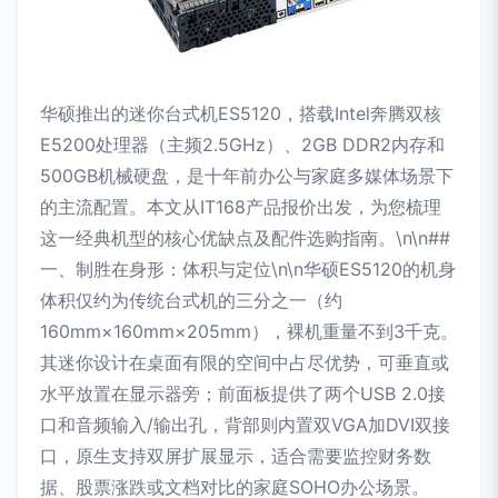
华硕推出的迷你台式机ES5120，搭载Intel奔腾双核
E5200处理器（主频2.5GHz）、2GB DDR2内存和
500GB机械硬盘，是十年前办公与家庭多媒体场景下
的主流配置。本文从IT168产品报价出发，为您梳理
这一经典机型的核心优缺点及配件选购指南。\n\n##
一、制胜在身形：体积与定位\n\n华硕ES5120的机身
体积仅约为传统台式机的三分之一（约
160mm×160mm×205mm），裸机重量不到3千克。
其迷你设计在桌面有限的空间中占尽优势，可垂直或
水平放置在显示器旁；前面板提供了两个USB 2.0接
口和音频输入/输出孔，背部则内置双VGA加DVI双接
口，原生支持双屏扩展显示，适合需要监控财务数
据、股票涨跌或文档对比的家庭SOHO办公场景。